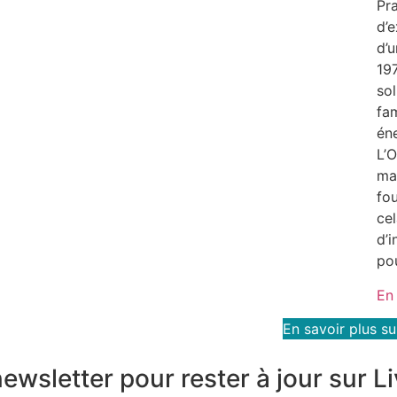
Pr
d’e
d’
197
sol
fam
éne
L’
ma
fo
cel
d’i
pou
En
En savoir plus su
ewsletter pour rester à jour sur Li