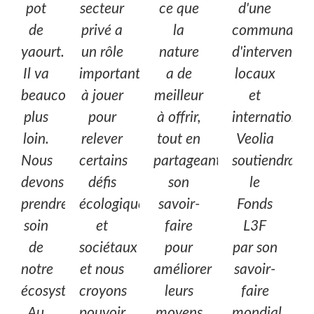
pot
secteur
ce que
d'une
de
privé a
la
communauté
yaourt.
un rôle
nature
d'intervenant
Il va
important
a de
locaux
beaucoup
à jouer
meilleur
et
plus
pour
à offrir,
internationau
loin.
relever
tout en
Veolia
Nous
certains
partageant
soutiendra
devons
défis
son
le
prendre
écologiques
savoir-
Fonds
soin
et
faire
L3F
de
sociétaux
pour
par son
notre
et nous
améliorer
savoir-
écosystème.
croyons
leurs
faire
Au
pouvoir
moyens
mondial