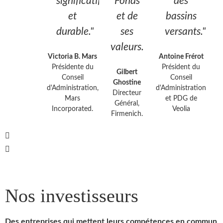
significatif
Fonds
des
et
et de
bassins
durable."
ses
versants."
valeurs.
Victoria B. Mars
Antoine Frérot
Présidente du
Président du
Gilbert
Conseil
Conseil
Ghostine
d'Administration,
d'Administration
Directeur
Mars
et PDG de
Général,
Incorporated.
Veolia
Firmenich.
Nos investisseurs
Des entreprises qui mettent leurs compétences en commun