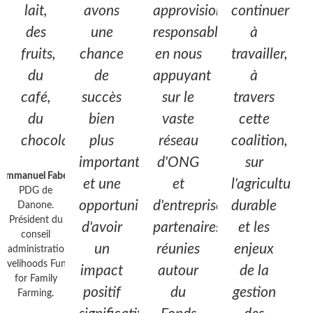
lait,
avons
approvisionnement
continuer
des
une
responsable,
à
fruits,
chance
en nous
travailler,
du
de
appuyant
à
café,
succès
sur le
travers
du
bien
vaste
cette
chocolat..."
plus
réseau
coalition,
importante,
d'ONG
sur
Emmanuel Faber
et une
et
l'agriculture
PDG de
opportunité
d'entreprises
durable
Danone.
Président du
d'avoir
partenaires
et les
conseil
un
réunies
enjeux
d'administration,
Livelihoods Fund
impact
autour
de la
for Family
positif
du
gestion
Farming.