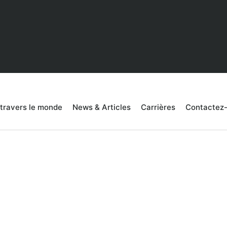
 travers le monde
News & Articles
Carrières
Contactez
revenus de 5000
oix de coco