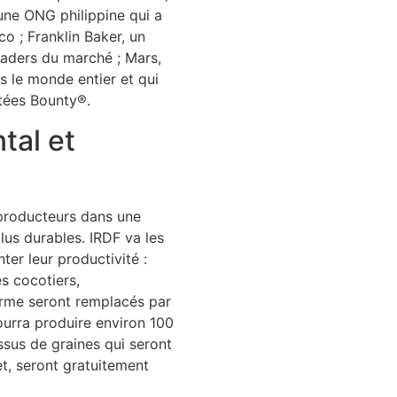
une ONG philippine qui a
o ; Franklin Baker, un
eaders du marché ; Mars,
s le monde entier et qui
tées Bounty®.
tal et
producteurs dans une
lus durables. IRDF va les
er leur productivité :
s cocotiers,
rme seront remplacés par
urra produire environ 100
ssus de graines qui seront
t, seront gratuitement