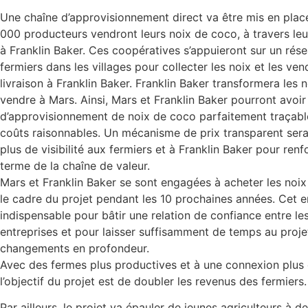
Une chaîne d’approvisionnement direct va être mis en place 
000 producteurs vendront leurs noix de coco, à travers le
à Franklin Baker. Ces coopératives s’appuieront sur un rés
fermiers dans les villages pour collecter les noix et les ve
livraison à Franklin Baker. Franklin Baker transformera les 
vendre à Mars. Ainsi, Mars et Franklin Baker pourront avoir
d’approvisionnement de noix de coco parfaitement traçable
coûts raisonnables. Un mécanisme de prix transparent sera
plus de visibilité aux fermiers et à Franklin Baker pour renfo
terme de la chaîne de valeur.
Mars et Franklin Baker se sont engagées à acheter les noi
le cadre du projet pendant les 10 prochaines années. Cet
indispensable pour bâtir une relation de confiance entre le
entreprises et pour laisser suffisamment de temps au proj
changements en profondeur.
Avec des fermes plus productives et à une connexion plus e
l’objectif du projet est de doubler les revenus des fermiers.
Par ailleurs, le projet va épauler de jeunes agriculteurs à d