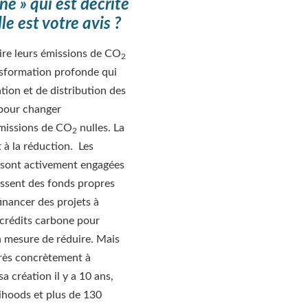
e » qui est décrite
e est votre avis ?
uire leurs émissions de CO
2
ansformation profonde qui
tion et de distribution des
 pour changer
missions de CO
nulles. La
2
à la réduction. Les
n sont activement engagées
tissent des fonds propres
inancer des projets à
s crédits carbone pour
n mesure de réduire. Mais
très concrètement à
a création il y a 10 ans,
lihoods et plus de 130