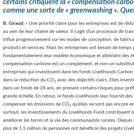
certains critiquent la « compensation carbon
comme une sorte de « greenwashing ». Quell
B. Giraud:
« Une priorité claire pour les entreprises est de réd
au sein de leur chaîne de valeur. Il s’agit d’un processus de tr
influe progressivement sur les modes de conception, de fabrica
produits et services. Mais les entreprises ont besoin de temps
fondamentalement leur modèle économique et atteindre des é
compensation carbone est un complément, et non un substitut 
entreprises qui investissent dans les fonds Livelihoods Carbo
dans la réduction du CO
avec des objectifs clairs. Elles inves
2
dans un fonds de 24 ans, en prenant certains risques pour préf
grande échelle. En retour, le fonds Livelihoods leur fournit de
compenser les émissions de CO
qu’elles ne sont pas encore e
2
surtout, les investissements du Livelihoods Fund contribuent 
améliorer les terres et la vie des communautés rurales. Depuis s
plus de 1,5 million de personnes ont bénéficié des projets Live