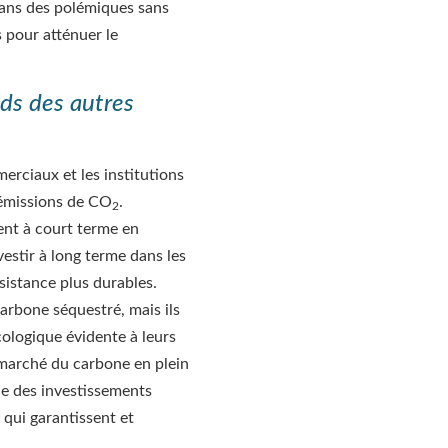
dans des polémiques sans
ns pour atténuer le
ods des autres
erciaux et les institutions
 émissions de CO
.
2
ent à court terme en
vestir à long terme dans les
istance plus durables.
arbone séquestré, mais ils
cologique évidente à leurs
marché du carbone en plein
de des investissements
 qui garantissent et