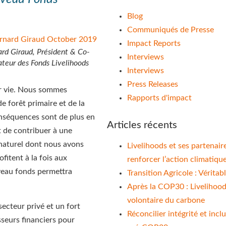
Blog
Communiqués de Presse
Impact Reports
rd Giraud, Président & Co-
Interviews
teur des Fonds Livelihoods
Interviews
Press Releases
r vie. Nous sommes
Rapports d'impact
e forêt primaire et de la
onséquences sont de plus en
Articles récents
t de contribuer à une
l naturel dont nous avons
Livelihoods et ses partenair
fitent à la fois aux
renforcer l’action climatiqu
veau fonds permettra
Transition Agricole : Vérita
Après la COP30 : Livelihoods 
volontaire du carbone
ecteur privé et un fort
Réconcilier intégrité et incl
sseurs financiers pour