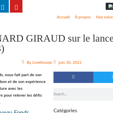
Accueil
À propos
Nos solut
D GIRAUD sur le lancem
)
By
Livelihoods
juin 30, 2021
, nous fait part de son
rbon et de son expérience
ture avec les
e pour relever les défis
.
Catégories
uveau Fonds